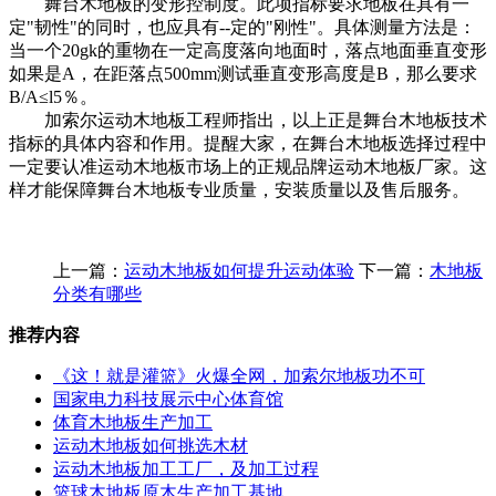
舞台木地板的变形控制度。此项指标要求地板在具有一
定"韧性"的同时，也应具有--定的"刚性"。具体测量方法是：
当一个20gk的重物在一定高度落向地面时，落点地面垂直变形
如果是A，在距落点500mm测试垂直变形高度是B，那么要求
B/A≤l5％。
加索尔运动木地板工程师指出，以上正是舞台木地板技术
指标的具体内容和作用。提醒大家，在舞台木地板选择过程中
一定要认准运动木地板市场上的正规品牌运动木地板厂家。这
样才能保障舞台木地板专业质量，安装质量以及售后服务。
上一篇：
运动木地板如何提升运动体验
下一篇：
木地板
分类有哪些
推荐内容
《这！就是灌篮》火爆全网，加索尔地板功不可
国家电力科技展示中心体育馆
体育木地板生产加工
运动木地板如何挑选木材
运动木地板加工工厂，及加工过程
篮球木地板原木生产加工基地