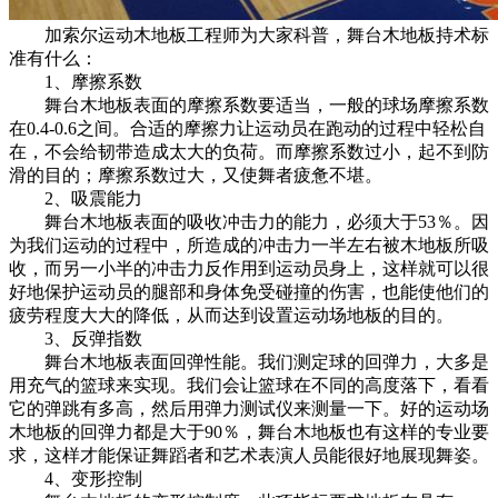
加索尔运动木地板工程师为大家科普，舞台木地板持术标
准有什么：
1、摩擦系数
舞台木地板表面的摩擦系数要适当，一般的球场摩擦系数
在0.4-0.6之间。合适的摩擦力让运动员在跑动的过程中轻松自
在，不会给韧带造成太大的负荷。而摩擦系数过小，起不到防
滑的目的；摩擦系数过大，又使舞者疲惫不堪。
2、吸震能力
舞台木地板表面的吸收冲击力的能力，必须大于53％。因
为我们运动的过程中，所造成的冲击力一半左右被木地板所吸
收，而另一小半的冲击力反作用到运动员身上，这样就可以很
好地保护运动员的腿部和身体免受碰撞的伤害，也能使他们的
疲劳程度大大的降低，从而达到设置运动场地板的目的。
3、反弹指数
舞台木地板表面回弹性能。我们测定球的回弹力，大多是
用充气的篮球来实现。我们会让篮球在不同的高度落下，看看
它的弹跳有多高，然后用弹力测试仪来测量一下。好的运动场
木地板的回弹力都是大于90％，舞台木地板也有这样的专业要
求，这样才能保证舞蹈者和艺术表演人员能很好地展现舞姿。
4、变形控制