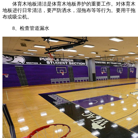
体育木地板清洁是体育木地板养护的重要工作。对体育木
地板进行日常清洁，要严防洒水，湿拖布等等行为。要用干拖
布或吸尘机。
8、检查管道漏水