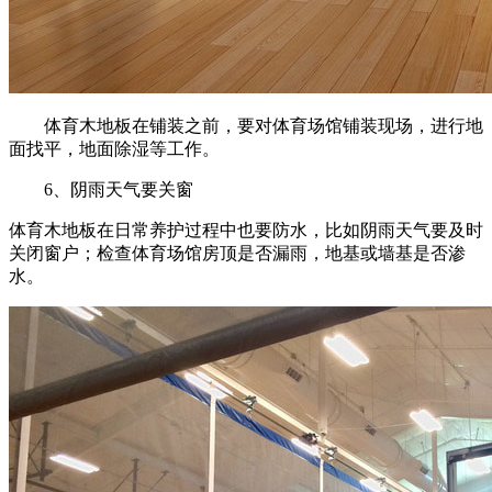
体育木地板在铺装之前，要对体育场馆铺装现场，进行地
面找平，地面除湿等工作。
6、阴雨天气要关窗
体育木地板在日常养护过程中也要防水，比如阴雨天气要及时
关闭窗户；检查体育场馆房顶是否漏雨，地基或墙基是否渗
水。