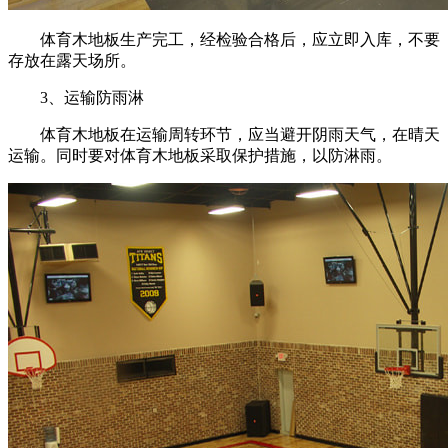
体育木地板生产完工，经检验合格后，应立即入库，不要
存放在露天场所。
3、运输防雨淋
体育木地板在运输周转环节，应当避开阴雨天气，在晴天
运输。同时要对体育木地板采取保护措施，以防淋雨。