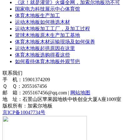
《这！就是灌篮》火爆全网，加索尔地板功不可
国家电力科技展示中心体育馆
体育木地板生产加工
运动木地板如何挑选木材
运动木地板加工工厂，及加工过程
篮球木地板原木生产加工基地
体育木地板木材运输现场及如何保养
运动木地板起拱原因在这里
体育木地板选购得看这些
如何看待体育木地板外观节疤
联系我们
手 机：15901374209
Ｑ Ｑ：2055167456
邮 箱：2055167456@qq.com |
网站地图
地 址：石景山区苹果园地铁中铁创业大厦A座1009室
版权所有：加索尔地板
京ICP备10047734号