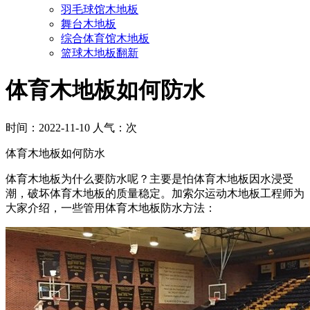
羽毛球馆木地板
舞台木地板
综合体育馆木地板
篮球木地板翻新
体育木地板如何防水
时间：2022-11-10 人气：
次
体育木地板如何防水
体育木地板为什么要防水呢？主要是怕体育木地板因水浸受
潮，破坏体育木地板的质量稳定。加索尔运动木地板工程师为
大家介绍，一些管用体育木地板防水方法：