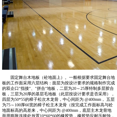
固定舞台木地板（砼地面上）。一般根据要求固定舞台地
板的工作面采用六层结构：面层为按设计要求的规格制作完成
的双企口"指接"、"拼合"地板，二层为20～25厚特制多层胶合
板，三层为20厚的基层毛地板（此层按设计要求是否采用），
四层为50*55的樟子松次木龙骨，中心间距为 @400mm， 五层
为75～100厚60宽的樟子松主木龙骨（按完成工作面标高与砼
地面标高的高差来，中心间距为 @400mm，底层主木龙骨地
面用膨胀连接处放置10*60*60的橡胶垫，橡胶垫应耐压耐蚀，