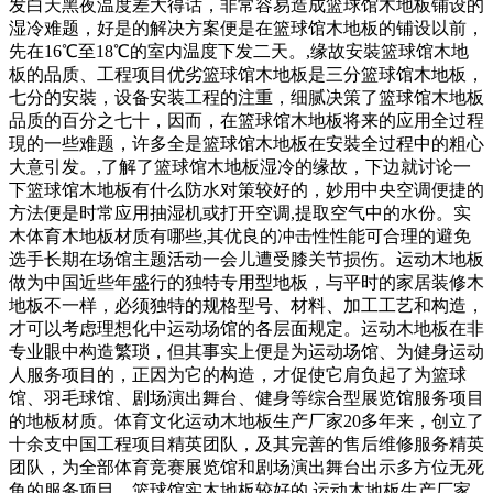
发白天黑夜温度差大得话，非常容易造成篮球馆木地板铺设的
湿冷难题，好是的解决方案便是在篮球馆木地板的铺设以前，
先在16℃至18℃的室内温度下发二天。,缘故安裝篮球馆木地
板的品质、工程项目优劣篮球馆木地板是三分篮球馆木地板，
七分的安裝，设备安装工程的注重，细腻决策了篮球馆木地板
品质的百分之七十，因而，在篮球馆木地板将来的应用全过程
現的一些难题，许多全是篮球馆木地板在安裝全过程中的粗心
大意引发。,了解了篮球馆木地板湿冷的缘故，下边就讨论一
下篮球馆木地板有什么防水对策较好的，妙用中央空调便捷的
方法便是时常应用抽湿机或打开空调,提取空气中的水份。实
木体育木地板材质有哪些,其优良的冲击性性能可合理的避免
选手长期在场馆主题活动一会儿遭受膝关节损伤。运动木地板
做为中国近些年盛行的独特专用型地板，与平时的家居装修木
地板不一样，必须独特的规格型号、材料、加工工艺和构造，
才可以考虑理想化中运动场馆的各层面规定。运动木地板在非
专业眼中构造繁琐，但其事实上便是为运动场馆、为健身运动
人服务项目的，正因为它的构造，才促使它肩负起了为篮球
馆、羽毛球馆、剧场演出舞台、健身等综合型展览馆服务项目
的地板材质。体育文化运动木地板生产厂家20多年来，创立了
十余支中国工程项目精英团队，及其完善的售后维修服务精英
团队，为全部体育竞赛展览馆和剧场演出舞台出示多方位无死
角的服务项目。篮球馆实木地板较好的,运动木地板生产厂家