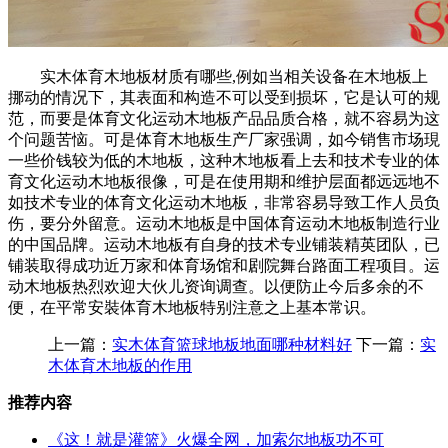
实木体育木地板材质有哪些,例如当相关设备在木地板上
挪动的情况下，其表面和构造不可以受到损坏，它是认可的规
范，而要是体育文化运动木地板产品品质合格，就不容易为这
个问题苦恼。可是体育木地板生产厂家强调，如今销售市场現
一些价钱较为低的木地板，这种木地板看上去和技术专业的体
育文化运动木地板很像，可是在使用期和维护层面都远远地不
如技术专业的体育文化运动木地板，非常容易导致工作人员负
伤，要分外留意。运动木地板是中国体育运动木地板制造行业
的中国品牌。运动木地板有自身的技术专业铺装精英团队，已
铺装取得成功近万家和体育场馆和剧院舞台路面工程项目。运
动木地板热烈欢迎大伙儿资询调查。以便防止今后多余的不
便，在平常安裝体育木地板特别注意之上基本常识。
上一篇：
实木体育篮球地板地面哪种材料好
下一篇：
实
木体育木地板的作用
推荐内容
《这！就是灌篮》火爆全网，加索尔地板功不可