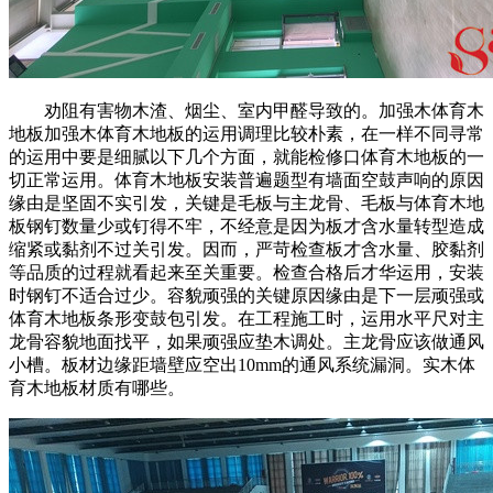
劝阻有害物木渣、烟尘、室内甲醛导致的。加强木体育木
地板加强木体育木地板的运用调理比较朴素，在一样不同寻常
的运用中要是细腻以下几个方面，就能检修口体育木地板的一
切正常运用。体育木地板安装普遍题型有墙面空鼓声响的原因
缘由是坚固不实引发，关键是毛板与主龙骨、毛板与体育木地
板钢钉数量少或钉得不牢，不经意是因为板才含水量转型造成
缩紧或黏剂不过关引发。因而，严苛检查板才含水量、胶黏剂
等品质的过程就看起来至关重要。检查合格后才华运用，安装
时钢钉不适合过少。容貌顽强的关键原因缘由是下一层顽强或
体育木地板条形变鼓包引发。在工程施工时，运用水平尺对主
龙骨容貌地面找平，如果顽强应垫木调处。主龙骨应该做通风
小槽。板材边缘距墙壁应空出10mm的通风系统漏洞。实木体
育木地板材质有哪些。