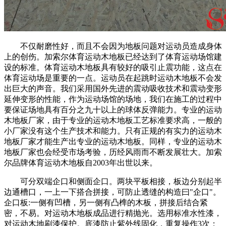
不仅耐磨性好，而且不会因为地板问题对运动员造成身体
上的创伤。加索尔体育运动木地板已经达到了体育运动场馆建
设的标准。体育运动木地板具有较好的吸引止震功能，这点在
体育运动场是重要的一点。运动员在起跳时运动木地板不会发
出巨大的声音。我们采用国外先进的震动吸收技术和震动变形
延伸变形的性能，作为运动场馆的场地，我们在施工的过程中
要保证场地具有百分之九十以上的球体反弹能力。专业的运动
木地板厂家，由于专业的运动木地板工艺标准要求高，一般的
小厂家没有这个生产技术和能力。只有正规的有实力的运动木
地板厂家才能生产出专业的运动木地板。同样，专业的运动木
地板厂家也会经受市场考验，历经风雨而不断发展壮大。加索
尔品牌体育运动木地板自2003年出世以来。
可分双端企口和侧面企口。两块平板相接，板边分别起半
边通槽口，一上一下搭合拼接，可防止透缝的构造曰"企口"。
企口板:一侧有凹槽，另一侧有凸榫的木板，拼接后结合紧
密，不易。对运动木地板成品进行精抛光。选用标准水性漆，
对运动木地刷漆保护。底漆防止紫外线固化，重复操作3次；