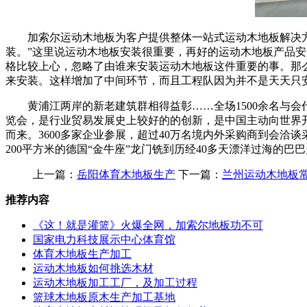
加索尔运动木地板为客户提供整体一站式运动木地板解决方案
装。”这里说运动木地板安装很重要，再好的运动木地板产品
格比较上心，忽略了由谁来安装运动木地板这件重要的事。那
来安装。这样增加了中间环节，而且工程队因为并不是天天只
黄浦江两岸的新老建筑群相得益彰……全场1500余名与会代
览会，是行业贸易发展史上较好的的创新，是中国主动向世界开
而来。3600多家企业参展，超过40万名境内外采购商到会洽
200平方米的德国“金牛座”龙门铣到历经40多天漂洋过海的巴
上一篇：
岳阳体育木地板生产
下一篇：
兰州运动木地板
推荐内容
《这！就是灌篮》火爆全网，加索尔地板功不可
国家电力科技展示中心体育馆
体育木地板生产加工
运动木地板如何挑选木材
运动木地板加工工厂，及加工过程
篮球木地板原木生产加工基地