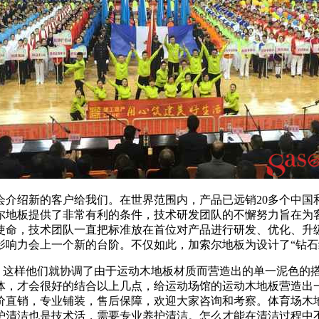
绍新的客户给我们。在世界范围内，产品已远销20多个中国
尔地板提供了非常有利的条件，技术研发团队的不懈努力旨在为
使命，技术团队一直把标准放在首位对产品进行研发、优化、升
响力会上一个新的台阶。不仅如此，加索尔地板为设计了“钻石级”
，这样他们就协调了由于运动木地板材质而营造出的单一泥色的
体，才会很好的结合以上几点，给运动场馆的运动木地板营造出
价直销，专业铺装，售后保障，欢迎大家咨询和考察。体育场木
护清洁也是技术活，需要专业养护清洁。怎么才能在清洁过程中