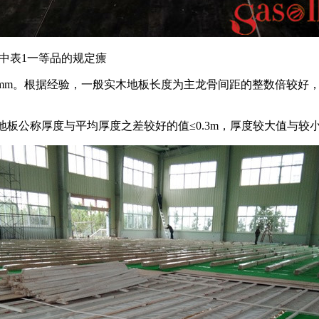
件》中表1一等品的规定癝
为22、24mm。根据经验，一般实木地板长度为主龙骨间距的整数
未涂饰地板公称厚度与平均厚度之差较好的值≤0.3m，厚度较大值与较小