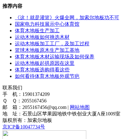
推荐内容
《这！就是灌篮》火爆全网，加索尔地板功不可
国家电力科技展示中心体育馆
体育木地板生产加工
运动木地板如何挑选木材
运动木地板加工工厂，及加工过程
篮球木地板原木生产加工基地
体育木地板木材运输现场及如何保养
运动木地板起拱原因在这里
体育木地板选购得看这些
如何看待体育木地板外观节疤
联系我们
手 机：15901374209
Ｑ Ｑ：2055167456
邮 箱：2055167456@qq.com |
网站地图
地 址：石景山区苹果园地铁中铁创业大厦A座1009室
版权所有：加索尔地板
京ICP备10047734号